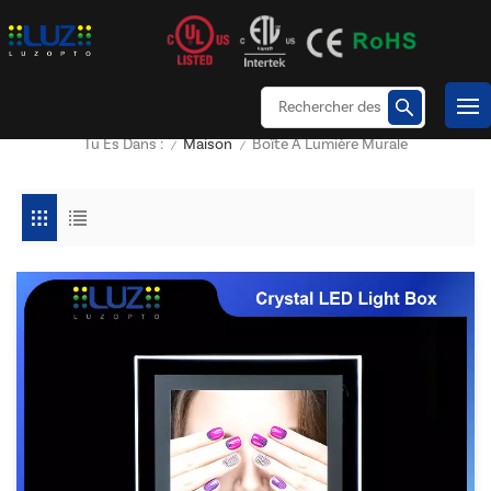
Maison
Boîte À Lumière Murale
Tu Es Dans :
/
/