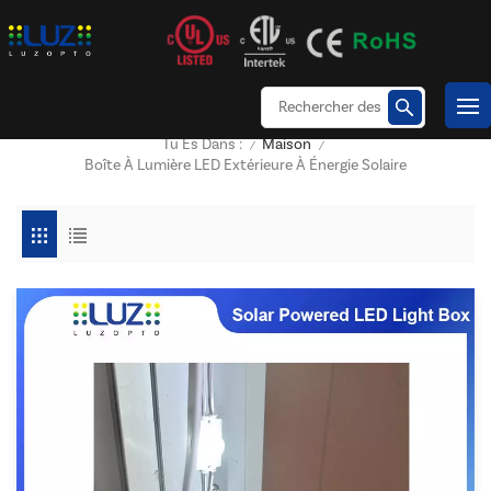
Maison
Tu Es Dans :
/
/
Boîte À Lumière LED Extérieure À Énergie Solaire