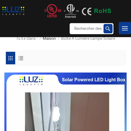
Maison
Boîte À Lumière Lampe Solaire
Tu Es Dans :
/
/