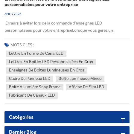
personnalisées pour votre entreprise
APR 17, 2026
Erreurs à éviter lors de la commande d'enseignes LED
personnalisées pour votre entrepriseLorsque vous gérez un
magasin, un restaurant, une concession automobile ou tout autre
commerce aux États-Unis ou au Canada, votre enseigne est souvent
MOTS CLÉS :
le premier contact avec un client. Une enseigne LED personn...
Lettre En Forme De Canal LED
Lettres En Boîtier LED Personnalisées En Gros
Enseignes De Boîtes Lumineuses En Gros
Cadre De Panneau LED
Boîte Lumineuse Mince
Boîte À Lumière Snap Frame
Affiche De Film LED
Fabricant De Canaux LED
Catégories
Dernier Blog