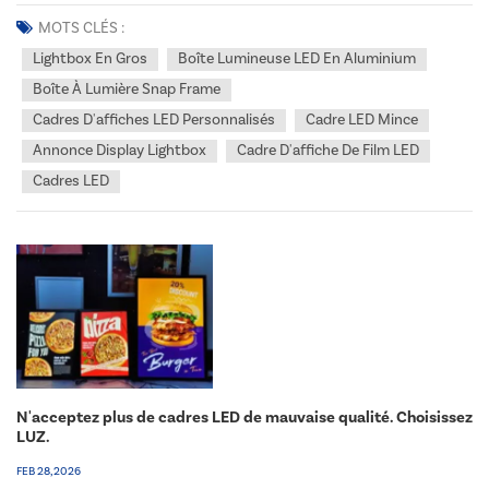
et efficace peut considérablement améliorer la visibilité de la marque
et l'engagement client. Sur le marché concurrentiel de la signalétique,
MOTS CLÉS :
les cadres LED et les caisso...
Lightbox En Gros
Boîte Lumineuse LED En Aluminium
Boîte À Lumière Snap Frame
Cadres D'affiches LED Personnalisés
Cadre LED Mince
Annonce Display Lightbox
Cadre D'affiche De Film LED
Cadres LED
N'acceptez plus de cadres LED de mauvaise qualité. Choisissez
LUZ.
FEB 28, 2026