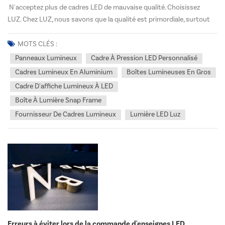
N'acceptez plus de cadres LED de mauvaise qualité. Choisissez
LUZ. Chez LUZ, nous savons que la qualité est primordiale, surtout
en matière de caissons lumineux LED. Distributeurs, revendeurs ou
entrepreneurs, vos clients exigent des résultats impeccables et
MOTS CLÉS :
professionnels à chaque fois. Découvrez...
Panneaux Lumineux
Cadre À Pression LED Personnalisé
Cadres Lumineux En Aluminium
Boîtes Lumineuses En Gros
Cadre D'affiche Lumineux À LED
Boîte À Lumière Snap Frame
Fournisseur De Cadres Lumineux
Lumière LED Luz
Erreurs à éviter lors de la commande d'enseignes LED