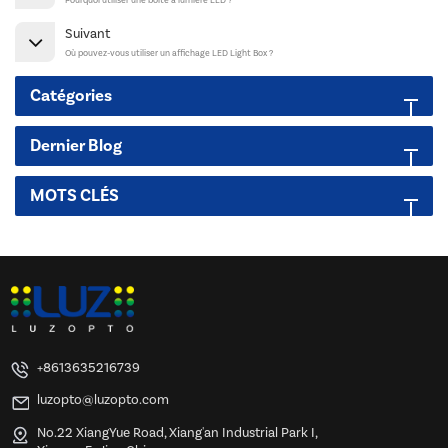
Pourquoi utiliser une boite à lumière LED ?
Suivant
Où pouvez-vous utiliser un affichage LED Light Box ?
Catégories
Dernier Blog
MOTS CLÉS
+8613635216739
luzopto@luzopto.com
No.22 XiangYue Road, Xiang'an Industrial Park I,