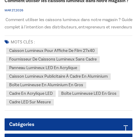
Comment utiliser les caissons lumineux dans notre magasin ?
MAR 27, 2026
Comment utiliser les caissons lumineux dans notre magasin ? Guide
complet à l'intention des distributeurs, entrepreneurs et revendeurs
américains et canadiensLes caissons lumineux LED bien conçus
figurent parmi les outils de merchandising visuel les plus
MOTS CLÉS :
performants pour les commerces de détail mod...
Caisson Lumineux Pour Affiche De Film 27x40
Fournisseur De Caissons Lumineux Sans Cadre
Panneau Lumineux LED En Acrylique
Caisson Lumineux Publicitaire À Cadre En Aluminium
Boîte Lumineuse En Aluminium En Gros
Cadre En Acrylique LED
Boîte Lumineuse LED En Gros
Cadre LED Sur Mesure
Catégories