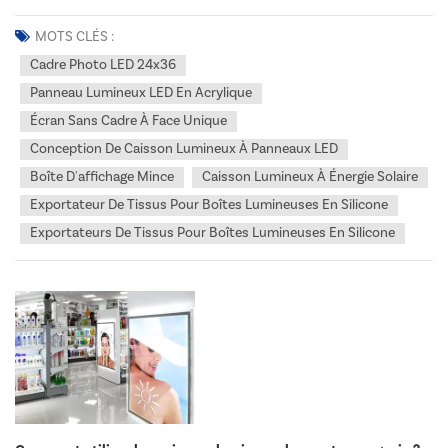
distributeur ou revendeur desservant les marchés américain et
canadien, votre succès repose sur votre capacité à fournir à vos
MOTS CLÉS :
clients des solutions d'affichage innovantes, fiables et...
Cadre Photo LED 24x36
Panneau Lumineux LED En Acrylique
Écran Sans Cadre À Face Unique
Conception De Caisson Lumineux À Panneaux LED
Boîte D'affichage Mince
Caisson Lumineux À Énergie Solaire
Exportateur De Tissus Pour Boîtes Lumineuses En Silicone
Exportateurs De Tissus Pour Boîtes Lumineuses En Silicone