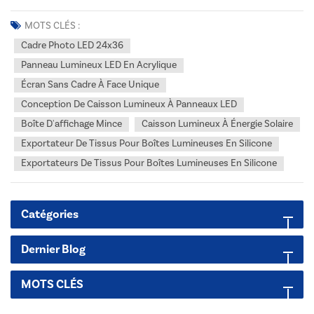
distributeur ou revendeur desservant les marchés américain et
canadien, votre succès repose sur votre capacité à fournir à vos
MOTS CLÉS :
clients des solutions d'affichage innovantes, fiables et...
Cadre Photo LED 24x36
Panneau Lumineux LED En Acrylique
Écran Sans Cadre À Face Unique
Conception De Caisson Lumineux À Panneaux LED
Boîte D'affichage Mince
Caisson Lumineux À Énergie Solaire
Exportateur De Tissus Pour Boîtes Lumineuses En Silicone
Exportateurs De Tissus Pour Boîtes Lumineuses En Silicone
Catégories
Dernier Blog
MOTS CLÉS