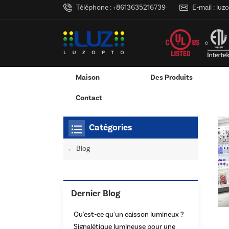
Téléphone :
+8613635216739
E-mail :
luz
Maison
Des Produits
Maison
Tu Es Dans :
Cadre Photo LED 24x36
/
/
Adaptateur Secteur Mural
Adaptateur Secteur De Bureau
Caisson Lumineux LED 
Services D'impression 3D
Contact
Catégories
Blog
Dernier Blog
Qu'est-ce qu'un caisson lumineux ?
Signalétique lumineuse pour une