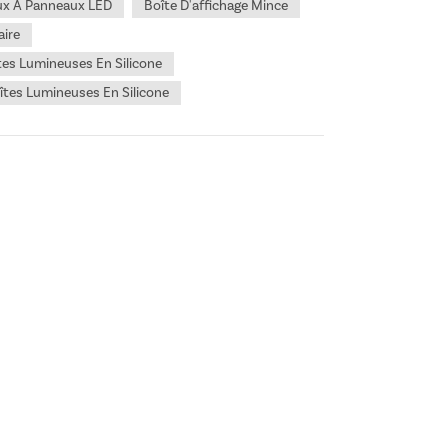
ux À Panneaux LED
Boîte D'affichage Mince
aire
tes Lumineuses En Silicone
îtes Lumineuses En Silicone