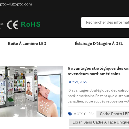
opto@luzopto.com
Boîte À Lumière LED
Éclairage D'étagère À DEL
Personnalisé Pour Logo
RVB & RGBW & Gradation
Canaux LED En Aluminium - Bandes Lumineus
6 avantages stratégiques des cai
revendeurs nord-américains
DEC 29, 2025
6 avantages stratégiques des caisson
nord-américains En tant que distribu
canadien, votre succès repose sur vot
d'affichage innovantes, fiables et...
Cadre Photo LE
MOTS CLÉS :
Écran Sans Cadre À Face Uniqu