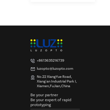
+8613635216739
luzopto@luzopto.com
No.22 XiangYue Road,
Xiang'an Industrial Park I,
Xiamen,FuJian,China
Be your partner
Be your expert of rapid
prototyping