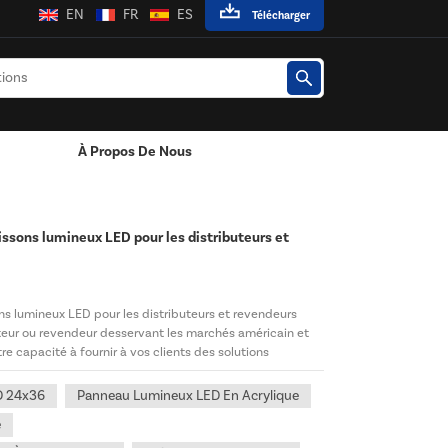
EN
FR
ES
Télécharger
À Propos De Nous
es LED
ssons lumineux LED pour les distributeurs et
s lumineux LED pour les distributeurs et revendeurs
teur ou revendeur desservant les marchés américain et
re capacité à fournir à vos clients des solutions
D 24x36
Panneau Lumineux LED En Acrylique
e